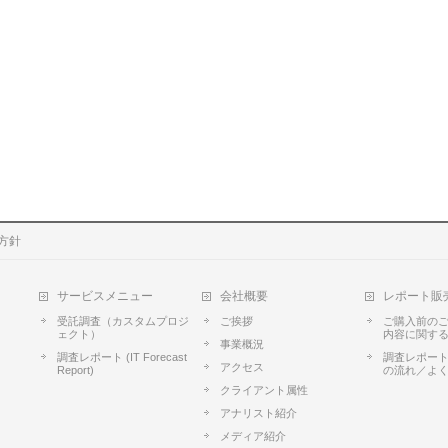
方針
サービスメニュー
会社概要
レポート販
受託調査（カスタムプロジ
ご挨拶
ご購入前の
ェクト）
内容に関す
事業概況
調査レポート (IT Forecast
調査レポート
アクセス
Report)
の流れ／よ
クライアント属性
アナリスト紹介
メディア紹介