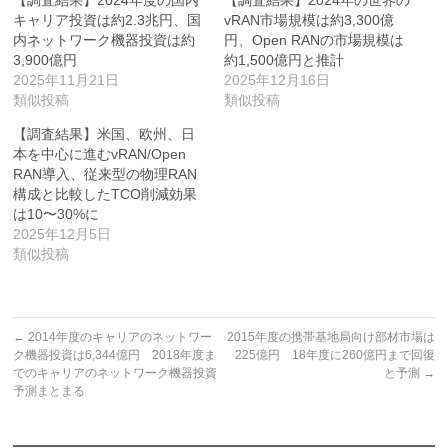
【調査結果】2024年度の国内
【調査結果】2024年の世界の
キャリア投資は約2.3兆円、国
vRAN市場規模は約3,300億
内ネットワーク機器投資は約
円、Open RANの市場規模は
3,900億円
約1,500億円と推計
2025年11月21日
2025年12月16日
類似投稿
類似投稿
【調査結果】米国、欧州、日
本を中心に進むvRAN/Open
RAN導入、従来型の物理RAN
構成と比較したTCO削減効果
は10〜30%に
2025年12月5日
類似投稿
←
2014年度のキャリアのネットワー
2015年度の携帯基地局向け部材市場は
ク機器投資は6,344億円 2018年度ま
225億円 18年度に260億円まで回復
でのキャリアのネットワーク機器投資
と予測
→
予測まとまる