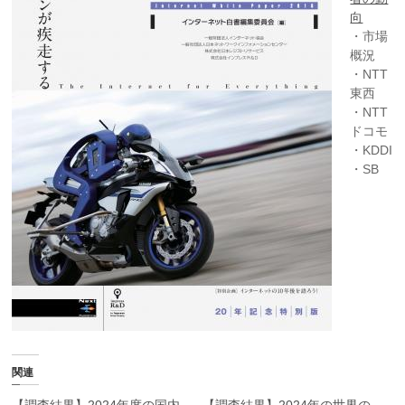
向
・市場
概況
・NTT
東西
・NTT
ドコモ
・KDDI
・SB
関連