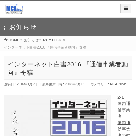
お知らせ
HOME
»
お知らせ
»
MCA Public
»
インターネット白書2016 『通信事業者動向』寄稿
インターネット白書2016 『通信事業者動
向』寄稿
投稿日 : 2016年1月29日
最終更新日時 : 2018年3月18日
カテゴリー :
MCA Public
2-1
国内通
信事業
者
国内通
信事業
者の動